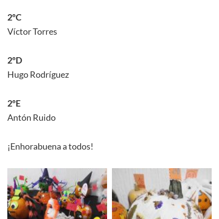
2ºC
Víctor Torres
2ºD
Hugo Rodríguez
2ºE
Antón Ruido
¡Enhorabuena a todos!