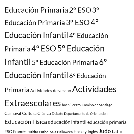
Educación Primaria
2º ESO
3º
3º ESO
4º
Educación Primaria
Educación Infantil
4º Educación
5º Educación
4º ESO
Primaria
Infantil
6º
5º Educación Primaria
Educación Infantil
6º Educación
Actividades
Primaria
Actividades de verano
Extraescolares
bachillerato
Camino de Santiago
Carnaval
Cultura Clásica
Debate
Departamento de Orientación
Educación Física
educación infantil
educación primaria
Judo
Latín
ESO
Francés
Hockey
Inglés
Fútbol Sala
Futbito
Halloween