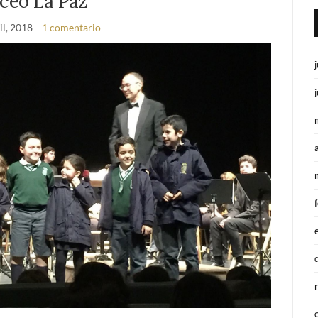
iceo La Paz
il, 2018
1 comentario