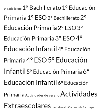
1º Bachillerato
1º Educación
1° Bachillerato
1º ESO
2º
Primaria
2º Bachillerato
Educación Primaria
2º ESO
3º
3º ESO
4º
Educación Primaria
Educación Infantil
4º Educación
5º Educación
4º ESO
Primaria
Infantil
6º
5º Educación Primaria
Educación Infantil
6º Educación
Actividades
Primaria
Actividades de verano
Extraescolares
bachillerato
Camino de Santiago