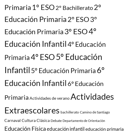
1º ESO
2º
Primaria
2º Bachillerato
Educación Primaria
2º ESO
3º
3º ESO
4º
Educación Primaria
Educación Infantil
4º Educación
5º Educación
4º ESO
Primaria
Infantil
6º
5º Educación Primaria
Educación Infantil
6º Educación
Actividades
Primaria
Actividades de verano
Extraescolares
bachillerato
Camino de Santiago
Carnaval
Cultura Clásica
Debate
Departamento de Orientación
Educación Física
educación infantil
educación primaria