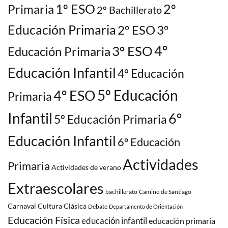
1º ESO
2º
Primaria
2º Bachillerato
Educación Primaria
2º ESO
3º
3º ESO
4º
Educación Primaria
Educación Infantil
4º Educación
5º Educación
4º ESO
Primaria
Infantil
6º
5º Educación Primaria
Educación Infantil
6º Educación
Actividades
Primaria
Actividades de verano
Extraescolares
bachillerato
Camino de Santiago
Carnaval
Cultura Clásica
Debate
Departamento de Orientación
Educación Física
educación infantil
educación primaria