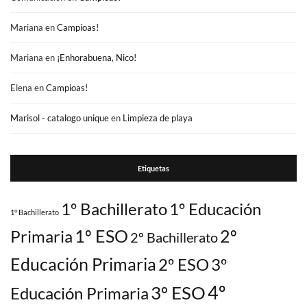
Mariana
en
Campioas!
Mariana
en
¡Enhorabuena, Nico!
Elena
en
Campioas!
Marisol - catalogo unique
en
Limpieza de playa
Etiquetas
1º Bachillerato
1º Educación
1° Bachillerato
1º ESO
2º
Primaria
2º Bachillerato
Educación Primaria
2º ESO
3º
3º ESO
4º
Educación Primaria