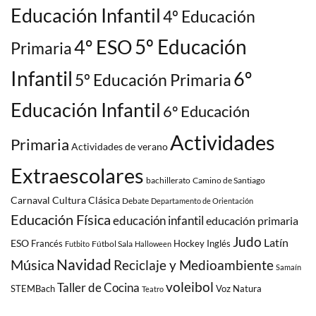
Educación Infantil
4º Educación
5º Educación
4º ESO
Primaria
Infantil
6º
5º Educación Primaria
Educación Infantil
6º Educación
Actividades
Primaria
Actividades de verano
Extraescolares
bachillerato
Camino de Santiago
Carnaval
Cultura Clásica
Debate
Departamento de Orientación
Educación Física
educación infantil
educación primaria
Judo
Latín
ESO
Francés
Hockey
Inglés
Fútbol Sala
Futbito
Halloween
Navidad
Música
Reciclaje y Medioambiente
Samaín
voleibol
Taller de Cocina
STEMBach
Voz Natura
Teatro